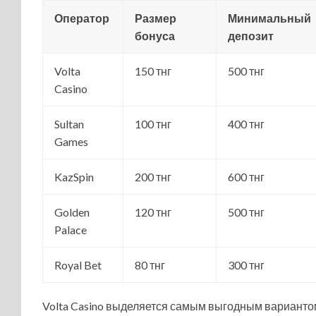
Оператор
Размер
Минимальный
бонуса
депозит
Volta
150 тнг
500 тнг
Casino
Sultan
100 тнг
400 тнг
Games
KazSpin
200 тнг
600 тнг
Golden
120 тнг
500 тнг
Palace
Royal Bet
80 тнг
300 тнг
Volta Casino выделяется самым выгодным варианто