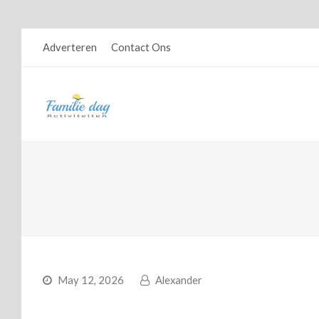
Adverteren
Contact Ons
May 12, 2026
Alexander