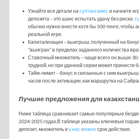
Узнайте все детали на
султангамес
и начните иг
депозита – это шанс испытать удачу без риска:
с
обычно нужно внести хотя бы 500 тенге, чтобы а
реальной игре.
Капитализация – выигрыш, полученный на бону
“выигран” в пределах заданного количества вра
Ставочный множитель – чаще всего он выше 30‑
трудной, но при удачной серии может принести
Тайм‑лимит – бонус и связанные с ним выигрыш
часов после активации, как маршрутка на Сайране
Лучшие предложения для казахстан
Ниже таблица сравнивает самые популярные безде
2024‑2025 годах.В таблице указаны ключевые пара
депозит, множитель и
у нас можно
срок действия.