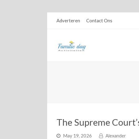
Adverteren
Contact Ons
The Supreme Court’s
May 19, 2026
Alexander