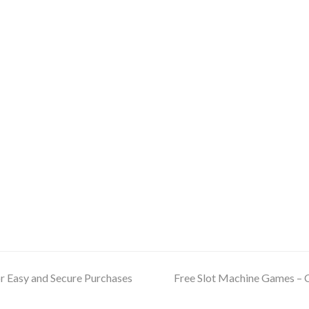
next
or Easy and Secure Purchases
Free Slot Machine Games – 
post: