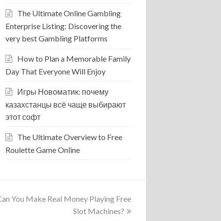
The Ultimate Online Gambling
Enterprise Listing: Discovering the
very best Gambling Platforms
How to Plan a Memorable Family
Day That Everyone Will Enjoy
Игры Новоматик: почему
казахстанцы всё чаще выбирают
этот софт
The Ultimate Overview to Free
Roulette Game Online
Can You Make Real Money Playing Free
Slot Machines?