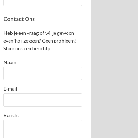
Contact Ons
Heb je een vraag of wil je gewoon
even ‘hoi’ zeggen? Geen probleem!
Stuur ons een berichtje.
Naam
E-mail
Bericht