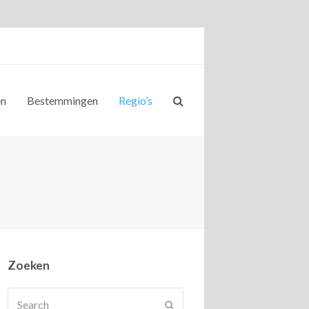
ën
Bestemmingen
Regio’s
Zoeken
Search
Submit