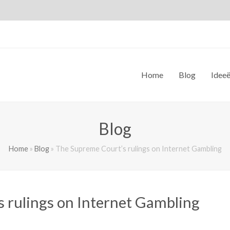
Home
Blog
Idee
Blog
Home
»
Blog
»
The Supreme Court’s rulings on Internet Gambling
 rulings on Internet Gambling