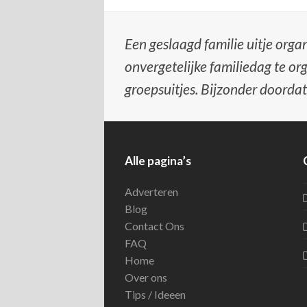
Een geslaagd familie uitje organ
onvergetelijke familiedag te or
groepsuitjes. Bijzonder doordat
Alle pagina’s
Adverteren
Blog
Contact Ons
FAQ
Home
Over ons
Tips / Ideeen