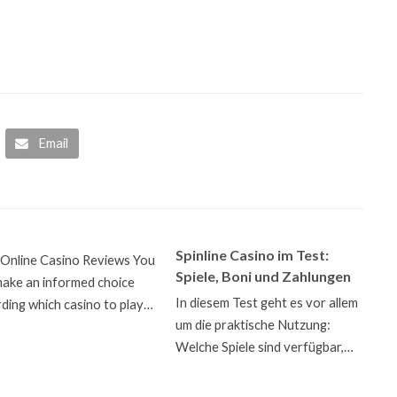
Email
Spinline Casino im Test:
 Online Casino Reviews You
Spiele, Boni und Zahlungen
make an informed choice
In diesem Test geht es vor allem
ding which casino to play…
um die praktische Nutzung:
Welche Spiele sind verfügbar,…