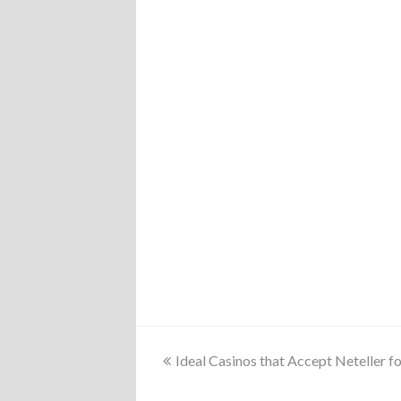
previous
Ideal Casinos that Accept Neteller f
post: