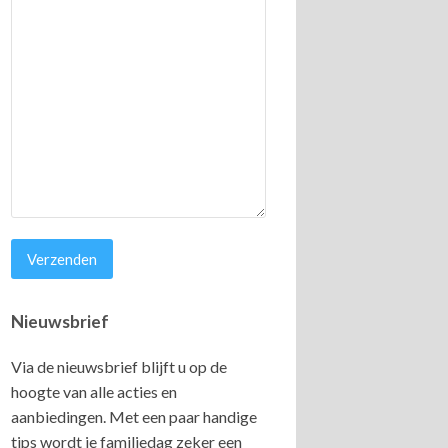
Nieuwsbrief
Via de nieuwsbrief blijft u op de
hoogte van alle acties en
aanbiedingen. Met een paar handige
tips wordt je familiedag zeker een