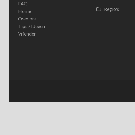
FAQ
Regio's
Home
Over ons
Tips / Ideeen
Vrienden