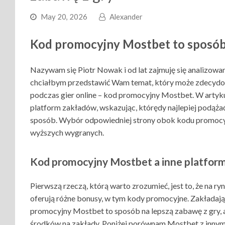
May 20, 2026
Alexander
Kod promocyjny Mostbet to sposób 
Nazywam się Piotr Nowak i od lat zajmuję się analizowa
chciałbym przedstawić Wam temat, który może zdecyd
podczas gier online – kod promocyjny Mostbet. W artyk
platform zakładów, wskazując, którędy najlepiej podąża
sposób. Wybór odpowiedniej strony obok kodu promocyj
wyższych wygranych.
Kod promocyjny Mostbet a inne platform
Pierwszą rzeczą, którą warto zrozumieć, jest to, że na ry
oferują różne bonusy, w tym kody promocyjne. Zakładają
promocyjny Mostbet to sposób na lepszą zabawę z gry,
środków na zakłady. Poniżej porównam Mostbet z innymi