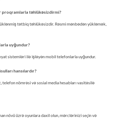
r proqramlarla təhlükəsizdirmi?
 yüklənmiş tətbiq təhlükəsizdir. Rəsmi mənbədən yükləmək,
zlarla uyğundur?
at sistemləri ilə işləyən mobil telefonlarla uyğundur.
ulları hansılardır?
 telefon nömrəsi və sosial media hesabları vasitəsilə
an növü üzrə oyunlara daxil olun, mərclərinizi seçin və