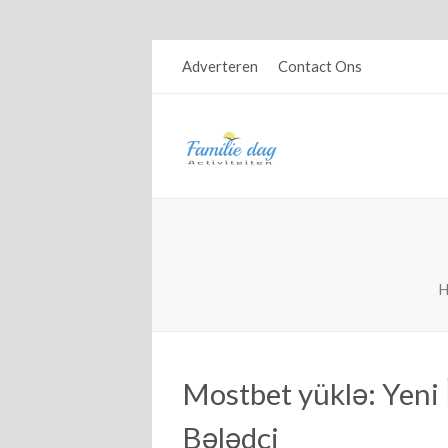
Adverteren
Contact Ons
H
Mostbet yüklə: Yeni
Bələdçi