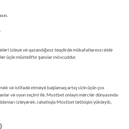
xın.
.
ələri izləyə və qazandığınız təqdirdə mükafatlarınızı əldə
ilər üçün müxtəliftır şanslar mövcuddur.
mək və istifadə etməyə başlamaq artıq sizin üçün çox
mkanlar və oyun seçimi ilə, Mostbet onlayn mərclər dünyasında
 addımları izləyərək, rahatlıqla Mostbet tətbiqini yükləyib,
)