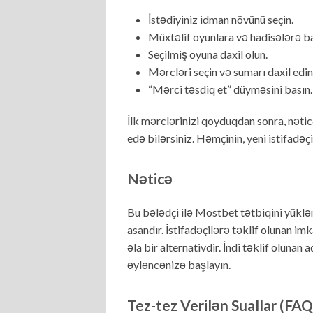
İstədiyiniz idman növünü seçin.
Müxtəlif oyunlara və hadisələrə ba
Seçilmiş oyuna daxil olun.
Mərcləri seçin və sumarı daxil edin
“Mərci təsdiq et” düyməsini basın.
İlk mərclərinizi qoyduqdan sonra, nətic
edə bilərsiniz. Həmçinin, yeni istifadəç
Nəticə
Bu bələdçi ilə Mostbet tətbiqini yüklə
asandır. İstifadəçilərə təklif olunan i
əla bir alternativdir. İndi təklif olunan
əyləncənizə başlayın.
Tez-tez Verilən Suallar (FAQ