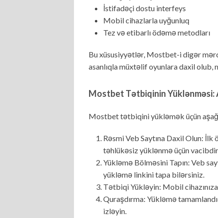
İstifadəçi dostu interfeys
Mobil cihazlarla uyğunluq
Tez və etibarlı ödəmə metodları
Bu xüsusiyyətlər, Mostbet-i digər mərc 
asanlıqla müxtəlif oyunlara daxil olub,
Mostbet Tətbiqinin Yüklənməsi:
Mostbet tətbiqini yükləmək üçün aşağı
Rəsmi Veb Saytına Daxil Olun:
İlk 
təhlükəsiz yüklənmə üçün vacibdir
Yükləmə Bölməsini Tapın:
Veb sayt
yükləmə linkini tapa bilərsiniz.
Tətbiqi Yükləyin:
Mobil cihazınıza
Quraşdırma:
Yükləmə tamamlandıqda
izləyin.