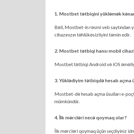
1. Mostbet tətbiqini yükləmək kəna
Bəli, Mostbet-in rəsmi veb saytından
cihazınızın təhlükəsizliyini təmin edir.
2. Mostbet tətbiqi hansı mobil ciha
Mostbet tətbiqi Android və iOS əməliyy
3. Yüklədiyim tətbiqdə hesab açma üs
Mostbet-də hesab açma üsulları e-poçt,
mümkündür.
4. İlk mərcləri necə qoymaq olar?
İlk mərcləri qoymaq üçün seçdiyiniz idm