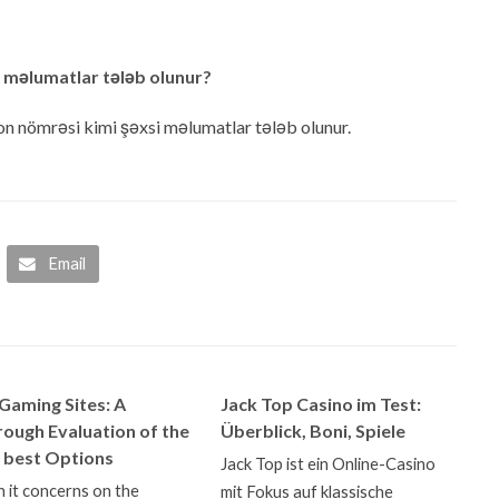
 məlumatlar tələb olunur?
on nömrəsi kimi şəxsi məlumatlar tələb olunur.
Email
Gaming Sites: A
Jack Top Casino im Test:
ough Evaluation of the
Überblick, Boni, Spiele
 best Options
Jack Top ist ein Online-Casino
 it concerns on the
mit Fokus auf klassische