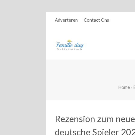
Adverteren
Contact Ons
Home
»
Rezension zum neue
deutsche Spieler 20