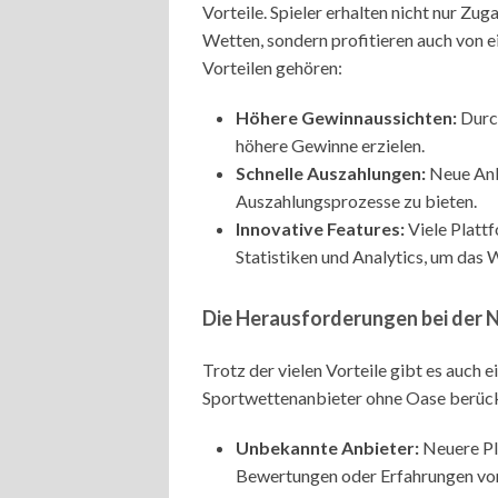
Vorteile. Spieler erhalten nicht nur Z
Wetten, sondern profitieren auch von 
Vorteilen gehören:
Höhere Gewinnaussichten:
Durch
höhere Gewinne erzielen.
Schnelle Auszahlungen:
Neue Anbi
Auszahlungsprozesse zu bieten.
Innovative Features:
Viele Platt
Statistiken und Analytics, um das 
Die Herausforderungen bei der 
Trotz der vielen Vorteile gibt es auch 
Sportwettenanbieter ohne Oase berücks
Unbekannte Anbieter:
Neuere Pl
Bewertungen oder Erfahrungen vo