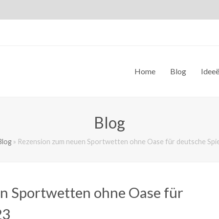
Home
Blog
Idee
Blog
Blog
»
Rezension zum neuen Sportwetten ohne Oase für deutsche Spie
n Sportwetten ohne Oase für
23