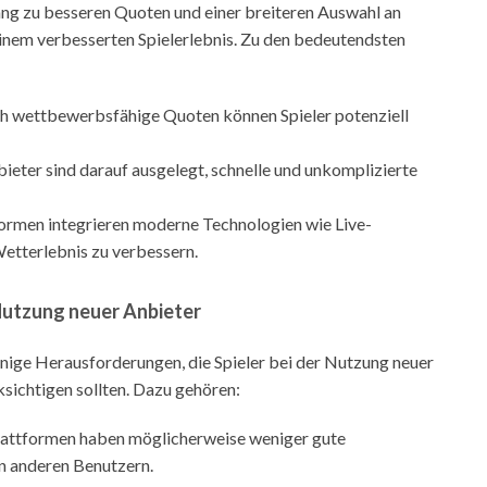
ugang zu besseren Quoten und einer breiteren Auswahl an
einem verbesserten Spielerlebnis. Zu den bedeutendsten
 wettbewerbsfähige Quoten können Spieler potenziell
eter sind darauf ausgelegt, schnelle und unkomplizierte
formen integrieren moderne Technologien wie Live-
Wetterlebnis zu verbessern.
Nutzung neuer Anbieter
einige Herausforderungen, die Spieler bei der Nutzung neuer
ichtigen sollten. Dazu gehören:
attformen haben möglicherweise weniger gute
n anderen Benutzern.