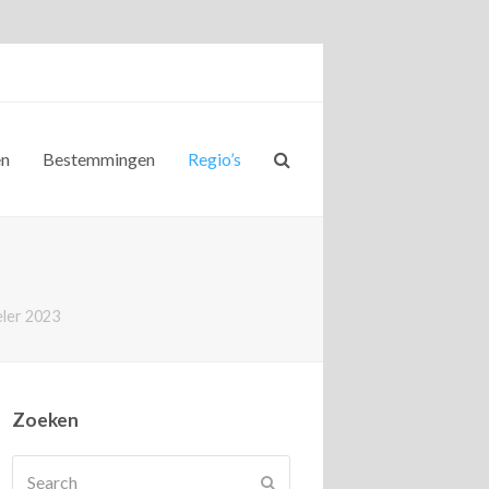
ën
Bestemmingen
Regio’s
ler 2023
Zoeken
Search
Submit