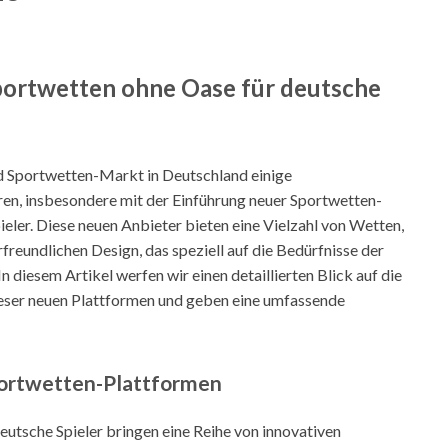
ortwetten ohne Oase für deutsche
d Sportwetten-Markt in Deutschland einige
n, insbesondere mit der Einführung neuer Sportwetten-
eler. Diese neuen Anbieter bieten eine Vielzahl von Wetten,
reundlichen Design, das speziell auf die Bedürfnisse der
diesem Artikel werfen wir einen detaillierten Blick auf die
ieser neuen Plattformen und geben eine umfassende
ortwetten-Plattformen
utsche Spieler bringen eine Reihe von innovativen