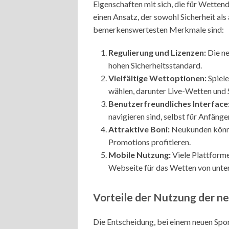
Eigenschaften mit sich, die für Wetten
einen Ansatz, der sowohl Sicherheit als
bemerkenswertesten Merkmale sind:
Regulierung und Lizenzen:
Die ne
hohen Sicherheitsstandard.
Vielfältige Wettoptionen:
Spiele
wählen, darunter Live-Wetten und 
Benutzerfreundliches Interface
navigieren sind, selbst für Anfänger
Attraktive Boni:
Neukunden könne
Promotions profitieren.
Mobile Nutzung:
Viele Plattform
Webseite für das Wetten von unte
Vorteile der Nutzung der n
Die Entscheidung, bei einem neuen Spo