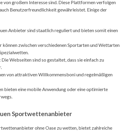
de von großem Interesse sind. Diese Plattformen verfolgen
 auch Benutzerfreundlichkeit gewährleistet. Einige der
uen Anbieter sind staatlich reguliert und bieten somit einen
r können zwischen verschiedenen Sportarten und Wettarten
Spezialwetten.
:
Die Webseiten sind so gestaltet, dass sie einfach zu
.
n von attraktiven Willkommensboni und regelmäßigen
en bieten eine mobile Anwendung oder eine optimierte
rwegs.
euen Sportwettenanbieter
rtwettenanbieter ohne Oase zu wetten, bietet zahlreiche