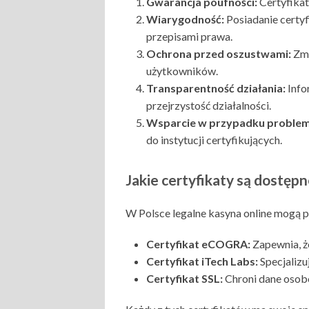
Gwarancja poufności:
Certyfikat
Wiarygodność:
Posiadanie certyf
przepisami prawa.
Ochrona przed oszustwami:
Zmn
użytkowników.
Transparentność działania:
Info
przejrzystość działalności.
Wsparcie w przypadku proble
do instytucji certyfikujących.
Jakie certyfikaty są dostępn
W Polsce legalne kasyna online mogą p
Certyfikat eCOGRA:
Zapewnia, że
Certyfikat iTech Labs:
Specjalizu
Certyfikat SSL:
Chroni dane osob