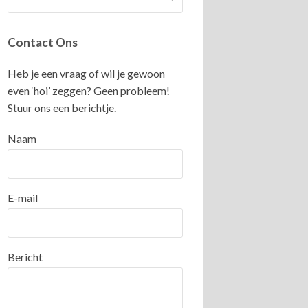
Contact Ons
Heb je een vraag of wil je gewoon
even ‘hoi’ zeggen? Geen probleem!
Stuur ons een berichtje.
Naam
E-mail
Bericht