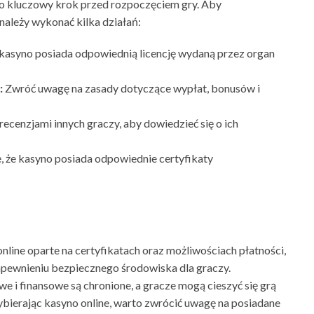
to kluczowy krok przed rozpoczęciem gry. Aby
 należy wykonać kilka działań:
 kasyno posiada odpowiednią licencję wydaną przez organ
:
Zwróć uwagę na zasady dotyczące wypłat, bonusów i
recenzjami innych graczy, aby dowiedzieć się o ich
, że kasyno posiada odpowiednie certyfikaty
line oparte na certyfikatach oraz możliwościach płatności,
zapewnieniu bezpiecznego środowiska dla graczy.
e i finansowe są chronione, a gracze mogą cieszyć się grą
ierając kasyno online, warto zwrócić uwagę na posiadane