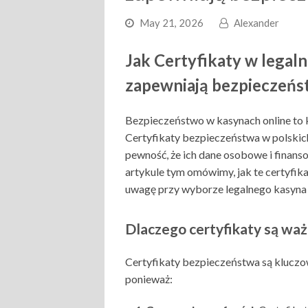
May 21, 2026
Alexander
Jak Certyfikaty w legaln
zapewniają bezpieczeńs
Bezpieczeństwo w kasynach online to 
Certyfikaty bezpieczeństwa w polskich
pewność, że ich dane osobowe i finan
artykule tym omówimy, jak te certyfikat
uwagę przy wyborze legalnego kasyna 
Dlaczego certyfikaty są wa
Certyfikaty bezpieczeństwa są kluczow
ponieważ: