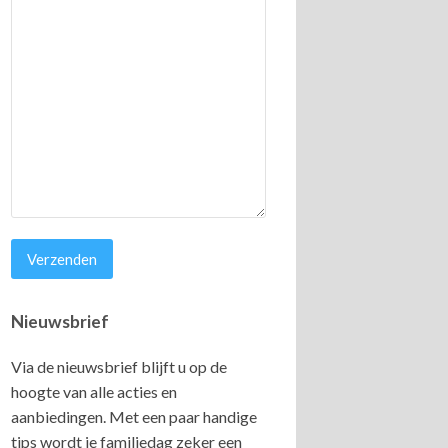
Nieuwsbrief
Via de nieuwsbrief blijft u op de
hoogte van alle acties en
aanbiedingen. Met een paar handige
tips wordt je familiedag zeker een