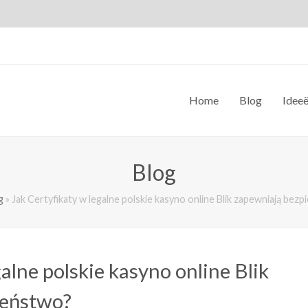
Home
Blog
Idee
Blog
g
»
Jak Certyfikaty w legalne polskie kasyno online Blik zapewniają bez
alne polskie kasyno online Blik
zeństwo?