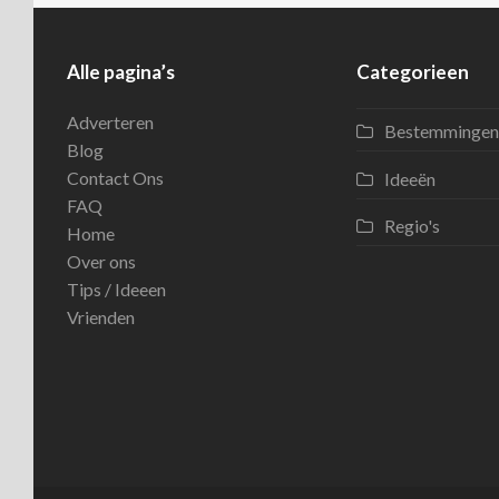
Alle pagina’s
Categorieen
Adverteren
Bestemmingen
Blog
Contact Ons
Ideeën
FAQ
Regio's
Home
Over ons
Tips / Ideeen
Vrienden