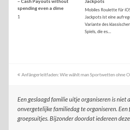
– Cash Payouts without
Jackpots
spending even a dime
Mobiles Roulette für iO
1
Jackpots ist eine aufre
Variante des klassische
Spiels, die es…
previous
Anfängerleitfaden: Wie wählt man Sportwetten ohne Oa
post:
Een geslaagd familie uitje organiseren is niet 
onvergetelijke familiedag te organiseren. Een 
groepsuitjes. Bijzonder doordat iedereen deze