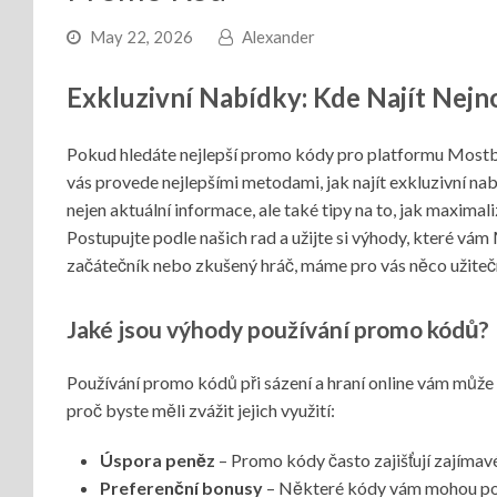
May 22, 2026
Alexander
Exkluzivní Nabídky: Kde Najít Nej
Pokud hledáte nejlepší promo kódy pro platformu Mostbe
vás provede nejlepšími metodami, jak najít exkluzivní n
nejen aktuální informace, ale také tipy na to, jak maxima
Postupujte podle našich rad a užijte si výhody, které vám
začátečník nebo zkušený hráč, máme pro vás něco užiteč
Jaké jsou výhody používání promo kódů?
Používání promo kódů při sázení a hraní online vám může 
proč byste měli zvážit jejich využití:
Úspora peněz
– Promo kódy často zajišťují zajímav
Preferenční bonusy
– Některé kódy vám mohou posk