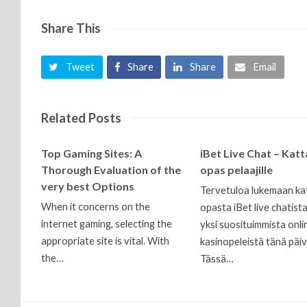
Share This
Tweet
Share
Share
Email
Related Posts
Top Gaming Sites: A
iBet Live Chat – Kat
Thorough Evaluation of the
opas pelaajille
very best Options
Tervetuloa lukemaan ka
When it concerns on the
opasta iBet live chatista
internet gaming, selecting the
yksi suosituimmista onli
appropriate site is vital. With
kasinopeleistä tänä päi
the…
Tässä…