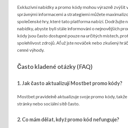
Exkluzivní nabídky a promo kódy mohou výrazně zvýšit v
správnými informacemi a strategiemi můžete maximalizova
společenské hry, které tato platforma nabízí. Dodržujte 
nabídky, abyste byli stále informováni o nejnovějších pr
kódy jsou často dostupné pouze na určitých místech, prot
spolehlivost zdrojů. Ať už jste nováček nebo zkušený hrá
cenné výhody.
Často kladené otázky (FAQ)
1. Jak často aktualizují Mostbet promo kódy?
Mostbet pravidelně aktualizuje svoje promo kódy, takže 
stránky nebo sociální sítě často.
2. Co mám dělat, když promo kód nefunguje?