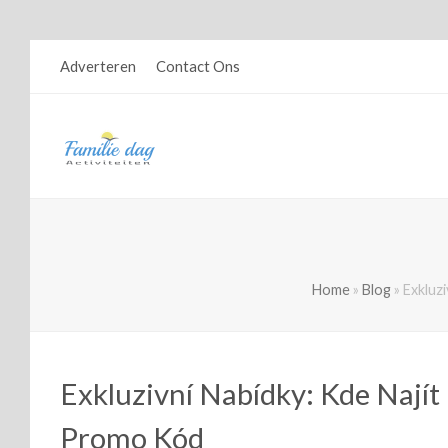
Adverteren
Contact Ons
Home
»
Blog
»
Exkluz
Exkluzivní Nabídky: Kde Najít
Promo Kód