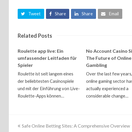
Tweet
Share
Share
Email
Related Posts
Roulette app live: Ein
No Account Casino Si
umfassender Leitfaden für
The Future of Online
Spieler
Gambling
Roulette ist seit langem eines
Over the last few years
der beliebtesten Casinospiele
online gaming sector ha
und mit der Einführung von Live-
actually experienced a
Roulette-Apps können…
considerable change…
previous
Safe Online Betting Sites: A Comprehensive Overview