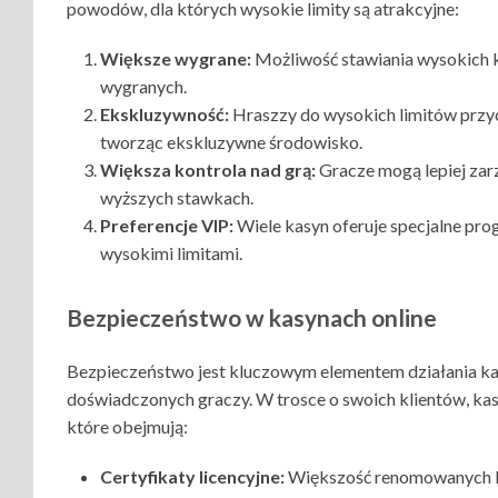
powodów, dla których wysokie limity są atrakcyjne:
Większe wygrane:
Możliwość stawiania wysokich k
wygranych.
Ekskluzywność:
Hraszzy do wysokich limitów przyc
tworząc ekskluzywne środowisko.
Większa kontrola nad grą:
Gracze mogą lepiej zar
wyższych stawkach.
Preferencje VIP:
Wiele kasyn oferuje specjalne prog
wysokimi limitami.
Bezpieczeństwo w kasynach online
Bezpieczeństwo jest kluczowym elementem działania kas
doświadczonych graczy. W trosce o swoich klientów, ka
które obejmują:
Certyfikaty licencyjne:
Większość renomowanych ka