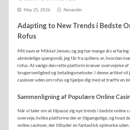
May 25, 2026
Alexander
Adapting to New Trends i Bedste 
Rofus
Mit navn er Mikkel Jensen, og jeg har mange års erfaring
almindelige spørgsmål, jeg får fra spillere, er, hvordan 
rofus. At vælge den rette platform kræver overvejelse af 
brugervenlighed og betalingsmetoder. I denne artikel vil
casinoer uden om rofus og hjælpe dig med at træffe en in
Sammenligning af Populære Online Cas
Når vi taler om at tilpasse sig nye trends i bedste online c
overveje, hvilke platforme der er tilgængelige, og hvad d
online casinoer, der tilbyder en fantastisk oplevelse uden 