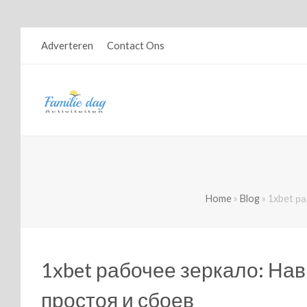
Adverteren
Contact Ons
Home
»
Blog
»
1xbet ра
1xbet рабочее зеркало: Нав
простоя и сбоев