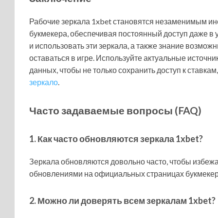
Рабочие зеркала 1xbet становятся незаменимым ин
букмекера, обеспечивая постоянный доступ даже в у
и использовать эти зеркала, а также знание возмож
оставаться в игре. Используйте актуальные источни
данных, чтобы не только сохранить доступ к ставкам
зеркало
.
Часто задаваемые вопросы (FAQ)
1. Как часто обновляются зеркала 1xbet?
Зеркала обновляются довольно часто, чтобы избежат
обновлениями на официальных страницах букмекер
2. Можно ли доверять всем зеркалам 1xbet?