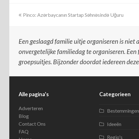
previous
Pinco: Azərbaycanın Startap Səhnəsində Uğuru
post:
Een geslaagd familie uitje organiseren is niet 
onvergetelijke familiedag te organiseren. Een 
groepsuitjes. Bijzonder doordat iedereen deze
Alle pagina’s
Categorieen
Adverteren
Bestemmingen
Blog
Contact Ons
Ideeën
FAQ
Regio's