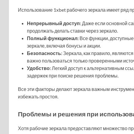
Использование 1xbet рабочего зеркала имеет ряд 
Непрерывный доступ:
Даже если основной сай
продолжать делать ставки через зеркало.
Полный функционал:
Все функции, доступные 
зеркале, включая бонусы и акции.
Безопасность:
Зеркала, как правило, являютс
важно пользоваться только проверенными исто
Удобство:
Легкий доступ к альтернативным сс
задержек при поиске решения проблемы.
Все эти факторы делают зеркала важным инструмент
избежать простоя.
Проблемы и решения при использова
Хотя рабочие зеркала предоставляют множество пр