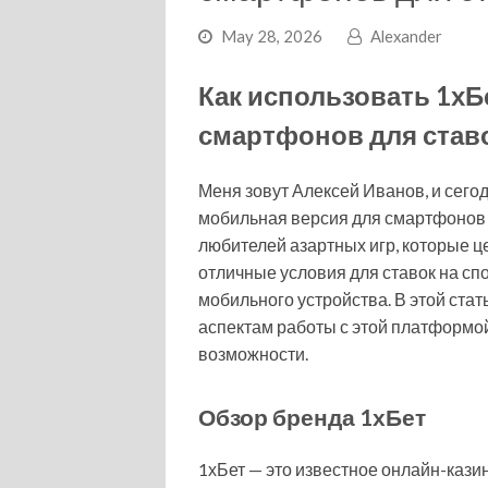
May 28, 2026
Alexander
Как использовать 1хБ
смартфонов для став
Меня зовут Алексей Иванов, и сегод
мобильная версия для смартфонов д
любителей азартных игр, которые це
отличные условия для ставок на спо
мобильного устройства. В этой ста
аспектам работы с этой платформой
возможности.
Обзор бренда 1хБет
1хБет — это известное онлайн-казин