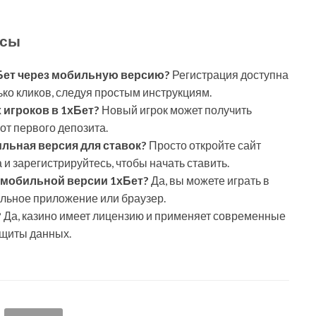
осы
хБет через мобильную версию?
Регистрация доступна
ько кликов, следуя простым инструкциям.
 игроков в 1хБет?
Новый игрок может получить
от первого депозита.
льная версия для ставок?
Просто откройте сайт
и зарегистрируйтесь, чтобы начать ставить.
а мобильной версии 1хБет?
Да, вы можете играть в
льное приложение или браузер.
?
Да, казино имеет лицензию и применяет современные
щиты данных.