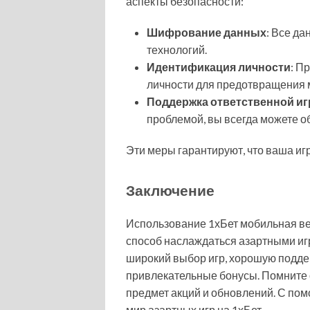
аспекты безопасности:
Шифрование данных
: Все д
технологий.
Идентификация личности
: П
личности для предотвращения 
Поддержка ответственной и
проблемой, вы всегда можете о
Эти меры гарантируют, что ваша игр
Заключение
Использование 1хБет мобильная ве
способ наслаждаться азартными игр
широкий выбор игр, хорошую подде
привлекательные бонусы. Помните о
предмет акций и обновлений. С пом
мир азартных игр на 1хБет.