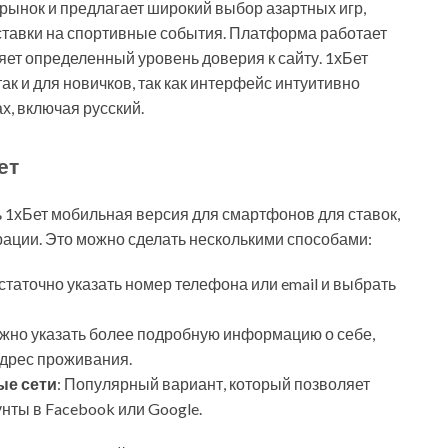
ынок и предлагает широкий выбор азартных игр,
 ставки на спортивные события. Платформа работает
яет определенный уровень доверия к сайту. 1хБет
так и для новичков, так как интерфейс интуитивно
х, включая русский.
ет
ь 1хБет мобильная версия для смартфонов для ставок,
рации. Это можно сделать несколькими способами:
остаточно указать номер телефона или email и выбрать
ужно указать более подробную информацию о себе,
адрес проживания.
ые сети
: Популярный вариант, который позволяет
нты в Facebook или Google.