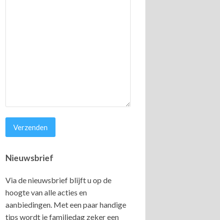
Nieuwsbrief
Via de nieuwsbrief blijft u op de
hoogte van alle acties en
aanbiedingen. Met een paar handige
tips wordt je familiedag zeker een