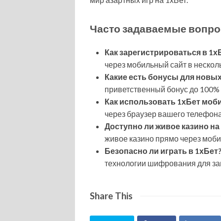
Часто задаваемые вопр
Как зарегистрироваться в 1
через мобильный сайт в нескол
Какие есть бонусы для новых
приветственный бонус до 100% 
Как использовать 1хБет моби
через браузер вашего телефона 
Доступно ли живое казино н
живое казино прямо через моби
Безопасно ли играть в 1хБет
технологии шифрования для за
Share This