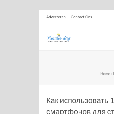
Adverteren
Contact Ons
Home
»
Как использовать 
смартфонов для с