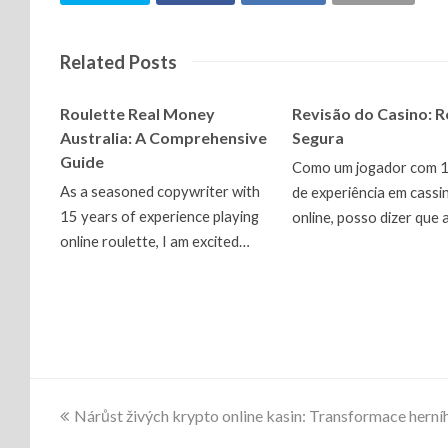
Related Posts
Roulette Real Money
Revisão do Casino: R
Australia: A Comprehensive
Segura
Guide
Como um jogador com 
As a seasoned copywriter with
de experiência em cassi
15 years of experience playing
online, posso dizer que
online roulette, I am excited…
previous
Nárůst živých krypto online kasin: Transformace herní
post: