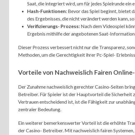
Saat, die integriert wird, um für jedes Spielrunde ein
Hash-Funktionen:
Bevor das Spiel beginnt, bietet 
des Ergebnisses, die nicht verändert werden kann, so
Verifizierungs- Prozess:
Nach dem Videospiel kön
Ergebnis mithilfe der angebotenen Saat-Information
Dieser Prozess verbessert nicht nur die Transparenz, so
Methoden, um die Gerechtigkeit ihrer Pc-Spiel- Erlebnis
Vorteile von Nachweislich Fairen Online
Der Zunahme nachweislich gerechter Casino-Seiten bringt 
Betreiber. Für Spieler ist der Hauptvorteil die Sicherheit z
Vertrauen entscheidend ist, ist die Fähigkeit zur unabhän
zentraler Bedeutung.
Ein weiterer bemerkenswerter Vorteil ist die erhöhte T
der Casino- Betreiber. Mit nachweislich fairen Systemen,