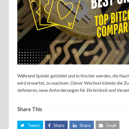
Während Spieler gebildet und kritischer werden, die Nach
wird erwartet, zu wachsen. Dieser Wechsel könnte die Zu
definieren, neue Anforderungen für Ehrlichkeit und Veran
Share This
Tweet
Share
Share
Email