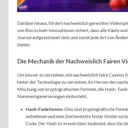
Darüber hinaus, fördert nachweislich gerechtes Videosp
von Blockchain-Innovationen sichert, dass alle Käufe un
Journal aufgezeichnet sind, und somit jede Art von Ände
bieten.
Die Mechanik der Nachweislich Fairen V
Um besser zu verstehen, wie nachweislich faire Casinos fu
hinter der Technologie zu verstehen. Im Herzen des nachwe
Mischung von kryptografischen Formeln, die Hash- Funkt
Nummerngenerierungen einbezieht.
Hash-Funktionen:
Dies sind kryptografische Formel
aufnehmen und eine Zeichenkette fester Größe zurü
Code. Der Hash ist irreversibel, bedeutet, dass Sie d