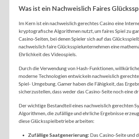
Was ist ein Nachweislich Faires Glückssp
Im Kern ist ein nachweislich gerechtes Casino eine Intern
kryptografische Algorithmen nutzt, um faires Spiel zu ga
Casino-Seiten, bei denen Spieler sich auf das Glücksspiel
nachweislich faire Glücksspielunternehmen eine mathem
Ehrlichkeit des Videospiels.
Durch die Verwendung von Hash-Funktionen, willkürlic
moderne Technologien entwickeln nachweislich gerechte 
Spiel- Umgebung. Gamer haben die Fähigkeit, das Ergebn
sicherzustellen, dass weder das Casino-Seite noch eine dr
Der wichtige Bestandteil eines nachweislich gerechten S
Algorithmen, die zufällige und ehrliche Ergebnisse erzeuge
diese Glücksspielbetriebe arbeiten:
Zufällige Saatgenerierung:
Das Casino-Seite und der