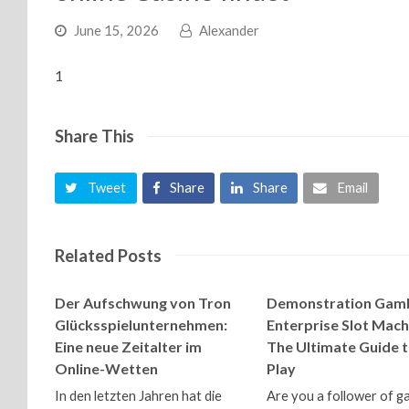
June 15, 2026
Alexander
1
Share This
Tweet
Share
Share
Email
Related Posts
Der Aufschwung von Tron
Demonstration Gamb
Glücksspielunternehmen:
Enterprise Slot Mach
Eine neue Zeitalter im
The Ultimate Guide t
Online-Wetten
Play
In den letzten Jahren hat die
Are you a follower of g