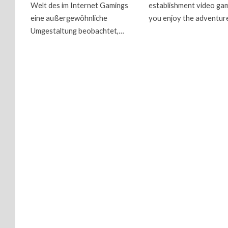
Welt des im Internet Gamings
establishment video g
eine außergewöhnliche
you enjoy the adventur
Umgestaltung beobachtet,…