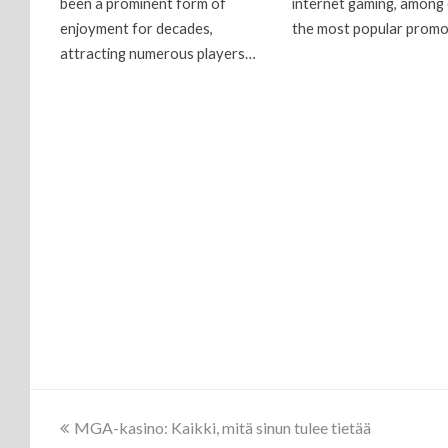
been a prominent form of
internet gaming, among
enjoyment for decades,
the most popular prom
attracting numerous players…
previous
MGA-kasino: Kaikki, mitä sinun tulee tietää