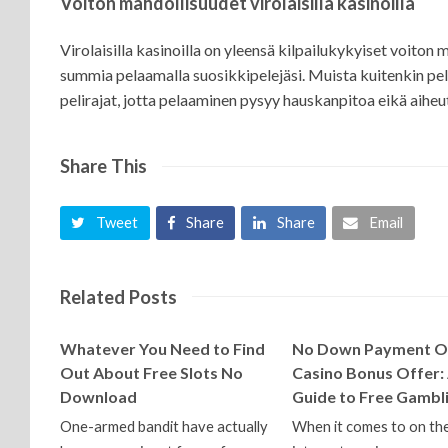
Voiton mahdollisuudet virolaisilla kasinoilla
Virolaisilla kasinoilla on yleensä kilpailukykyiset voiton m
summia pelaamalla suosikkipelejäsi. Muista kuitenkin pelat
pelirajat, jotta pelaaminen pysyy hauskanpitoa eikä aiheut
Share This
Tweet
Share
Share
Email
Related Posts
Whatever You Need to Find
No Down Payment O
Out About Free Slots No
Casino Bonus Offer:
Download
Guide to Free Gambl
One-armed bandit have actually
When it comes to on th