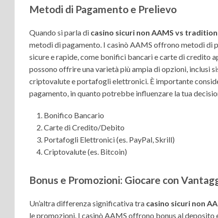
Metodi di Pagamento e Prelievo
Quando si parla di
casino sicuri non AAMS vs tradition
metodi di pagamento. I casinò AAMS offrono metodi di 
sicure e rapide, come bonifici bancari e carte di credito 
possono offrire una varietà più ampia di opzioni, inclusi
criptovalute e portafogli elettronici. È importante consid
pagamento, in quanto potrebbe influenzare la tua decision
Bonifico Bancario
Carte di Credito/Debito
Portafogli Elettronici (es. PayPal, Skrill)
Criptovalute (es. Bitcoin)
Bonus e Promozioni: Giocare con Vantag
Un’altra differenza significativa tra
casino sicuri non A
le promozioni. I casinò AAMS offrono bonus al deposito