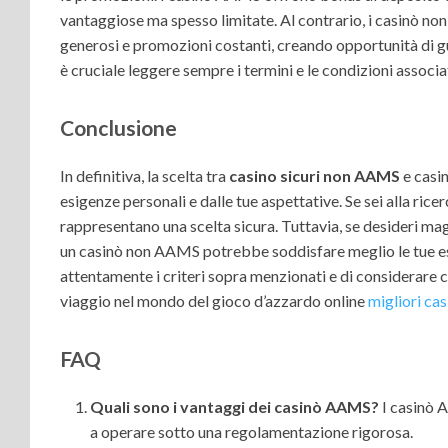
vantaggiose ma spesso limitate. Al contrario, i casinò
generosi e promozioni costanti, creando opportunità di g
è cruciale leggere sempre i termini e le condizioni associ
Conclusione
In definitiva, la scelta tra
casino sicuri non AAMS
e casin
esigenze personali e dalle tue aspettative. Se sei alla ric
rappresentano una scelta sicura. Tuttavia, se desideri magg
un casinò non AAMS potrebbe soddisfare meglio le tue esi
attentamente i criteri sopra menzionati e di considerare c
viaggio nel mondo del gioco d’azzardo online
migliori cas
FAQ
Quali sono i vantaggi dei casinò AAMS?
I casinò 
a operare sotto una regolamentazione rigorosa.