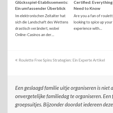
Glücksspiel-Etablissements:
Certified: Everything
Ein umfassender Überblick
Need to Know
Im elektronischen Zeitalter hat
Are you a fan of roulet
sich die Landschaft des Wettens
looking to spice up you
drastisch verändert, wobei
experience with…
Online-Casinos an der…
previous
Roulette Free Spins Strategien: Ein Experte Artikel
post:
Een geslaagd familie uitje organiseren is niet 
onvergetelijke familiedag te organiseren. Een 
groepsuitjes. Bijzonder doordat iedereen deze