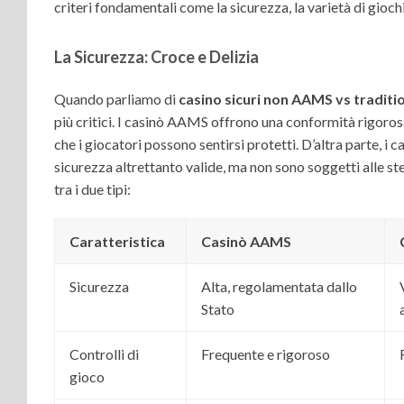
criteri fondamentali come la sicurezza, la varietà di giochi
La Sicurezza: Croce e Delizia
Quando parliamo di
casino sicuri non AAMS vs traditi
più critici. I casinò AAMS offrono una conformità rigorosa 
che i giocatori possono sentirsi protetti. D’altra parte, 
sicurezza altrettanto valide, ma non sono soggetti alle st
tra i due tipi:
Caratteristica
Casinò AAMS
Sicurezza
Alta, regolamentata dallo
Stato
Controlli di
Frequente e rigoroso
gioco