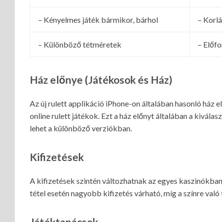
– Kényelmes játék bármikor, bárhol
– Korlá
– Különböző tétméretek
– Előf
Ház előnye (Játékosok és Ház)
Az új rulett applikáció iPhone-on általában hasonló ház 
online rulett játékok. Ezt a ház előnyt általában a kivál
lehet a különböző verziókban.
Kifizetések
A kifizetések szintén változhatnak az egyes kaszinókban
tétel esetén nagyobb kifizetés várható, míg a színre val
Játéktanácsok