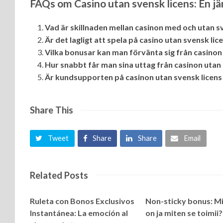
FAQs om Casino utan svensk licens: En j
Vad är skillnaden mellan casinon med och utan s
Är det lagligt att spela på casino utan svensk lice
Vilka bonusar kan man förvänta sig från casinon
Hur snabbt får man sina uttag från casinon utan 
Är kundsupporten på casinon utan svensk licens
Share This
Tweet
Share
Share
Email
Related Posts
Ruleta con Bonos Exclusivos
Non-sticky bonus: M
Instantánea: La emoción al
on ja miten se toimii?