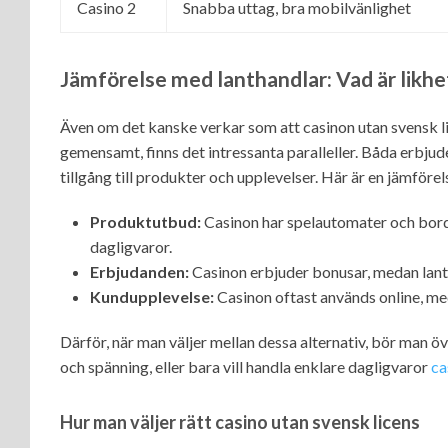
Casino 2
Snabba uttag, bra mobilvänlighet
Jämförelse med lanthandlar: Vad är likhe
Även om det kanske verkar som att casinon utan svensk li
gemensamt, finns det intressanta paralleller. Båda erbjud
tillgång till produkter och upplevelser. Här är en jämförel
Produktutbud:
Casinon har spelautomater och bord
dagligvaror.
Erbjudanden:
Casinon erbjuder bonusar, medan lanth
Kundupplevelse:
Casinon oftast används online, med
Därför, när man väljer mellan dessa alternativ, bör man ö
och spänning, eller bara vill handla enklare dagligvaror
ca
Hur man väljer rätt casino utan svensk licens