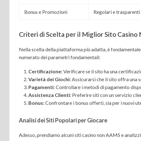
Bonus e Promozioni
Regolari e trasparenti
Criteri di Scelta per il Miglior Sito Casi
Nella scelta della piattaforma più adatta, è fondamentale 
numerato dei parametri fondamentali:
Certificazione:
Verificare se il sito ha una certificaz
Varietà dei Giochi:
Assicurarsi che il sito offra una s
Pagamenti:
Controllare i metodi di pagamento disponi
Assistenza Clienti:
Preferire siti con un servizio clie
Bonus:
Confrontare i bonus offerti, sia per i nuovi ute
Analisi dei Siti Popolari per Giocare
Adesso, prendiamo alcuni siti casino non AAMS e analizzia