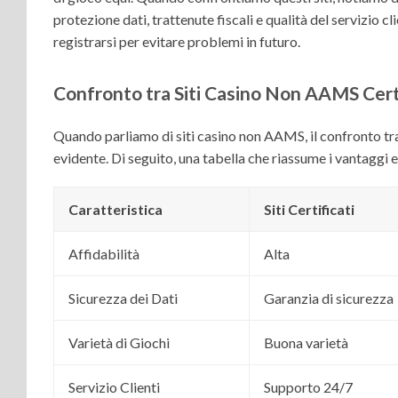
protezione dati, trattenute fiscali e qualità del servizio cl
registrarsi per evitare problemi in futuro.
Confronto tra Siti Casino Non AAMS Certif
Quando parliamo di siti casino non AAMS, il confronto tra q
evidente. Di seguito, una tabella che riassume i vantaggi 
Caratteristica
Siti Certificati
Affidabilità
Alta
Sicurezza dei Dati
Garanzia di sicurezza
Varietà di Giochi
Buona varietà
Servizio Clienti
Supporto 24/7