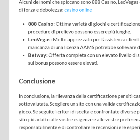
Alcuni dei nomi che spiccano sono 888 Casino, LeoVegas e
di forza e debolezza:
casino online
888 Casino:
Ottima varietà di giochi e certificazione 
procedure di prelievo possono essere più lunghe.
LeoVegas:
Molto apprezzato per l’assistenza client
mancanza di una licenza AAMS potrebbe sollevare dub
Betway:
Offerta completa con un elevato livello di s
sui bonus possono essere elevati.
Conclusione
In conclusione, la rilevanza della certificazione per siti
sottovalutata. Scegliere un sito con una valida certificazi
gioco. Se seguite i criteri di scelta e confrontate diverse 
sito più adatto alle vostre esigenze e alle vostre prefere
responsabilmente e di controllare le recensioni e le esperie