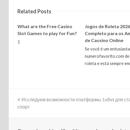
Related Posts
What are the Free Casino
Jogos de Roleta 2026
Slot Games to play for Fun?
Completo para os A
de Cassino Online
1
Se você é um entusiast
numerofavorito.com de 
roleta e está sempre e
previous
Исследуем возможности платформы 1xBet для ста
post:
спорт