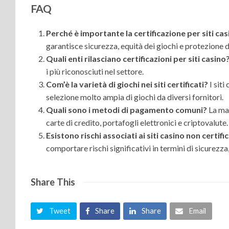
FAQ
Perché è importante la certificazione per siti c
garantisce sicurezza, equità dei giochi e protezione de
Quali enti rilasciano certificazioni per siti casino
i più riconosciuti nel settore.
Com’è la varietà di giochi nei siti certificati?
I siti
selezione molto ampia di giochi da diversi fornitori.
Quali sono i metodi di pagamento comuni?
La mag
carte di credito, portafogli elettronici e criptovalute.
Esistono rischi associati ai siti casino non certific
comportare rischi significativi in termini di sicurezza
Share This
Tweet
Share
Share
Email