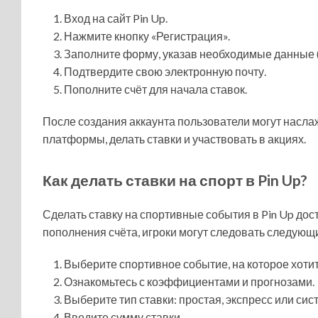
Вход на сайт Pin Up.
Нажмите кнопку «Регистрация».
Заполните форму, указав необходимые данные (и
Подтвердите свою электронную почту.
Пополните счёт для начала ставок.
После создания аккаунта пользователи могут насл
платформы, делать ставки и участвовать в акциях.
Как делать ставки на спорт в Pin Up?
Сделать ставку на спортивные события в Pin Up дос
пополнения счёта, игроки могут следовать следующ
Выберите спортивное событие, на которое хотит
Ознакомьтесь с коэффициентами и прогнозами.
Выберите тип ставки: простая, экспресс или сис
Введите сумму ставки.