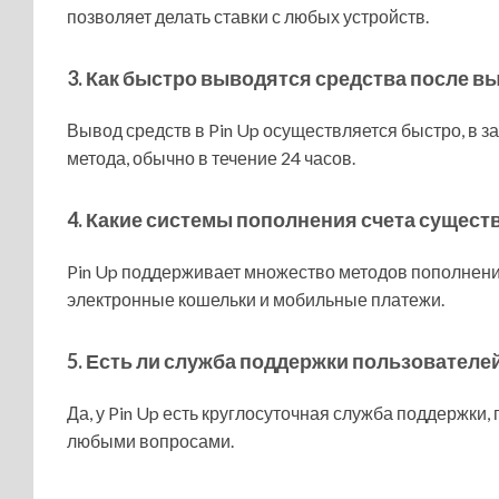
позволяет делать ставки с любых устройств.
3. Как быстро выводятся средства после 
Вывод средств в Pin Up осуществляется быстро, в 
метода, обычно в течение 24 часов.
4. Какие системы пополнения счета сущест
Pin Up поддерживает множество методов пополнения
электронные кошельки и мобильные платежи.
5. Есть ли служба поддержки пользователе
Да, у Pin Up есть круглосуточная служба поддержки,
любыми вопросами.