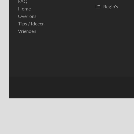
FAQ
Regio's
Home
Over ons
Tips / Ideeen
Vrienden