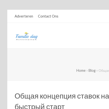
Adverteren
Contact Ons
Home
»
Blog
»
Общая 
Общая концепция ставок на 
быстрый старт