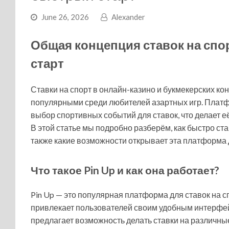
June 26, 2026
Alexander
Общая концепция ставок на спор
старт
Ставки на спорт в онлайн-казино и букмекерских ко
популярными среди любителей азартных игр. Платф
выбор спортивных событий для ставок, что делает 
В этой статье мы подробно разберём, как быстро стар
также какие возможности открывает эта платформа 
Что такое Pin Up и как она работает?
Pin Up — это популярная платформа для ставок на с
привлекает пользователей своим удобным интерфей
предлагает возможность делать ставки на различны