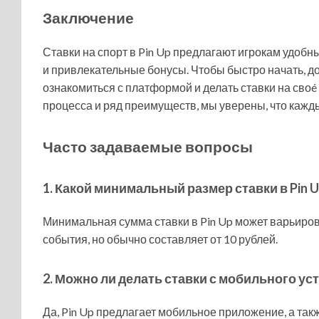
Заключение
Ставки на спорт в Pin Up предлагают игрокам удоб
и привлекательные бонусы. Чтобы быстро начать, д
ознакомиться с платформой и делать ставки на сво
процесса и ряд преимуществ, мы уверены, что кажды
Часто задаваемые вопросы
1. Какой минимальный размер ставки в Pin U
Минимальная сумма ставки в Pin Up может варьиров
события, но обычно составляет от 10 рублей.
2. Можно ли делать ставки с мобильного ус
Да, Pin Up предлагает мобильное приложение, а так