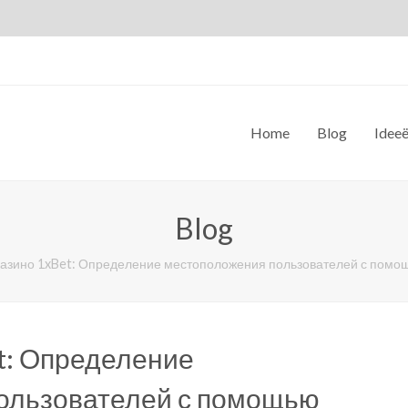
Home
Blog
Idee
Blog
казино 1xBet: Определение местоположения пользователей с помо
t: Определение
ользователей с помощью