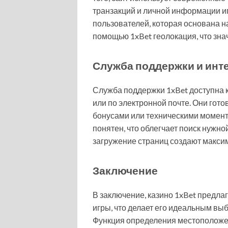
транзакций и личной информации и
пользователей, которая основана 
помощью 1xBet геолокация, что зн
Служба поддержки и инт
Служба поддержки 1xBet доступна кр
или по электронной почте. Они гото
бонусами или техническими момент
понятен, что облегчает поиск нужн
загружение страниц создают макси
Заключение
В заключение, казино 1xBet предла
игры, что делает его идеальным выб
Функция определения местоположе