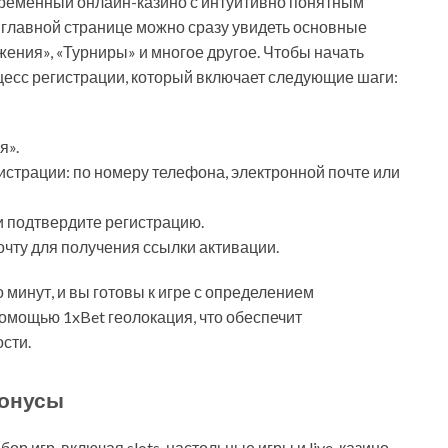
временный онлайн-казино с интуитивно понятным
 главной странице можно сразу увидеть основные
жения», «Турниры» и многое другое. Чтобы начать
цесс регистрации, который включает следующие шаги:
я».
истрации: по номеру телефона, электронной почте или
 подтвердите регистрацию.
чту для получения ссылки активации.
 минут, и вы готовы к игре с определением
омощью 1xBet геолокация, что обеспечит
сти.
бонусы
р игр, включая slots, настольные игры и live-казино.