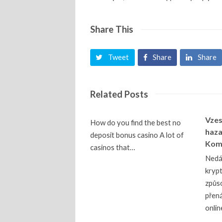
Share This
Tweet
Share
Share
Related Posts
Vzes
How do you find the best no
haza
deposit bonus casino A lot of
Kom
casinos that…
Nedá
kryp
způs
přen
onlin