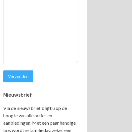
Nieuwsbrief
Via de nieuwsbrief blijft u op de
hoogte van alle acties en
aanbiedingen. Met een paar handige
tips wordt je familiedag zeker een