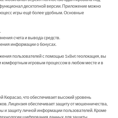
 функционал десктопной версии. Приложение можно
 процесс игры ещё более удобным. Основные
.
нения счета и вывода средств.
ения информации о бонусах.
ения пользователей с помощью 1xBet геолокация, вы
и комфортным игровым процессом в любом месте и в
я
ей Кюрасао, что обеспечивает высокий уровень
оков. Лицензия обеспечивает защиту от мошенничества,
ры и защиту личной информации пользователей. Кроме
е технологии шифрования данных для защиты