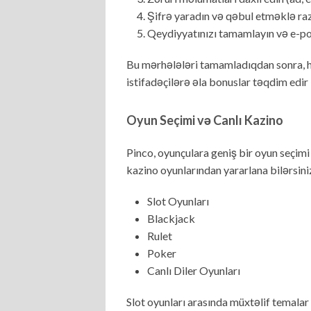
Şifrə yaradın və qəbul etməklə raz
Qeydiyyatınızı tamamlayın və e-poç
Bu mərhələləri tamamladıqdan sonra, hes
istifadəçilərə əla bonuslar təqdim edir k
Oyun Seçimi və Canlı Kazino
Pinco, oyunçulara geniş bir oyun seçimi 
kazino oyunlarından yararlana bilərsini
Slot Oyunları
Blackjack
Rulet
Poker
Canlı Diler Oyunları
Slot oyunları arasında müxtəlif temalar