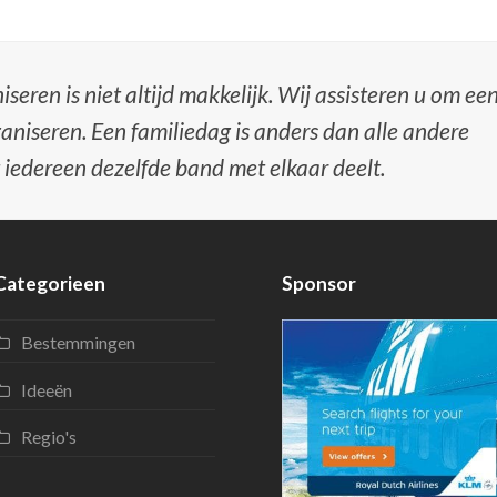
iseren is niet altijd makkelijk. Wij assisteren u om ee
ganiseren. Een familiedag is anders dan alle andere
 iedereen dezelfde band met elkaar deelt.
Categorieen
Sponsor
Bestemmingen
Ideeën
Regio's