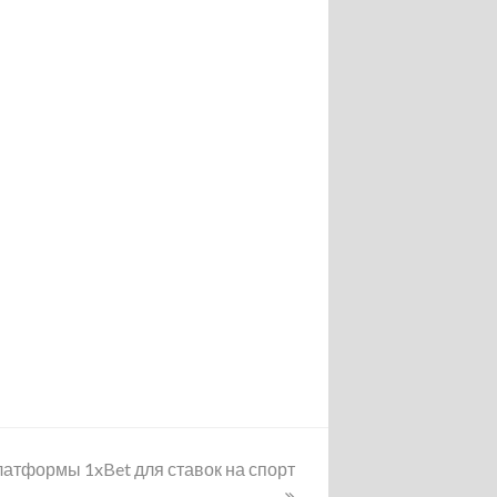
атформы 1xBet для ставок на спорт