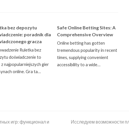
tka bez depozytu
Safe Online Betting Sites: A
iadczenie: poradnik dla
Comprehensive Overview
wiadczonego gracza
Online betting has gotten
wadzenie Ruletka bez
tremendous popularity in recent
zytu doświadczenie to
times, supplying convenient
 z najpopularniejszych gier
accessibility to a wide…
ynach online. Gra ta…
next
тных игр: функционал и
Исследуем возможности пл
post: