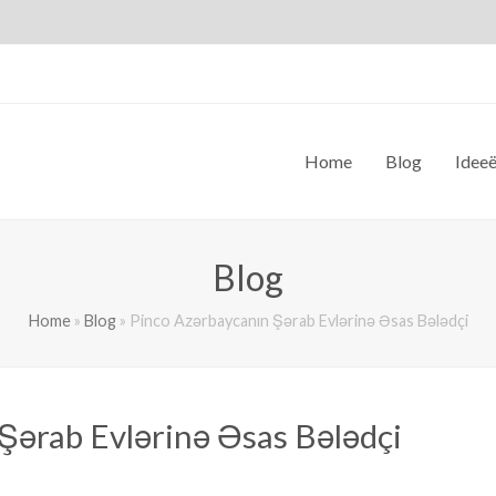
Home
Blog
Idee
Blog
Home
»
Blog
»
Pinco Azərbaycanın Şərab Evlərinə Əsas Bələdçi
Şərab Evlərinə Əsas Bələdçi