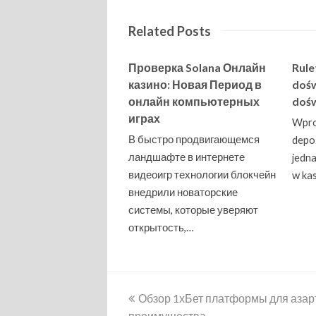
Related Posts
Проверка Solana Онлайн
Rule
казино: Новая Период в
dośw
онлайн компьютерных
doś
играх
Wpro
В быстро продвигающемся
depo
ландшафте в интернете
jedna
видеоигр технологии блокчейн
w kas
внедрили новаторские
системы, которые уверяют
открытость,…
previous
Обзор 1хБет платформы для азар
post:
преимущества