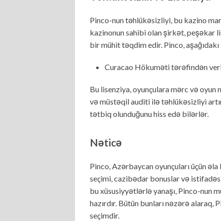
Pinco-nun təhlükəsizliyi, bu kazino ma
kazinonun sahibi olan şirkət, peşəkar l
bir mühit təqdim edir. Pinco, aşağıdakı 
Curacao Hökuməti tərəfindən veril
Bu lisenziya, oyunçulara mərc və oyun m
və müstəqil auditi ilə təhlükəsizliyi art
tətbiq olunduğunu hiss edə bilərlər.
Nəticə
Pinco, Azərbaycan oyunçuları üçün əla bi
seçimi, cazibədar bonuslar və istifadəsi 
bu xüsusiyyətlərlə yanaşı, Pinco-nun 
hazırdır. Bütün bunları nəzərə alaraq, 
seçimdir.