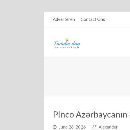
Adverteren
Contact Ons
Pinco Azərbaycanın 
June 26, 2026
Alexander