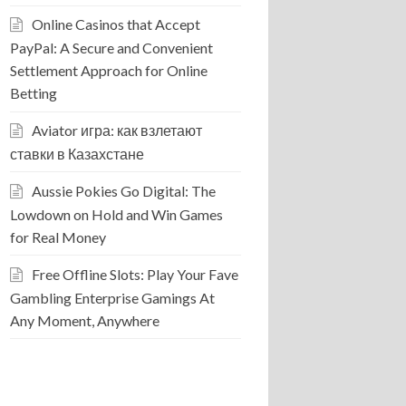
Online Casinos that Accept
PayPal: A Secure and Convenient
Settlement Approach for Online
Betting
Aviator игра: как взлетают
ставки в Казахстане
Aussie Pokies Go Digital: The
Lowdown on Hold and Win Games
for Real Money
Free Offline Slots: Play Your Fave
Gambling Enterprise Gamings At
Any Moment, Anywhere