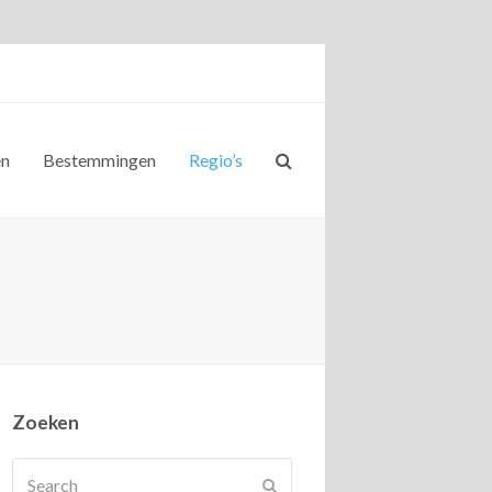
ën
Bestemmingen
Regio’s
Zoeken
Search
Submit