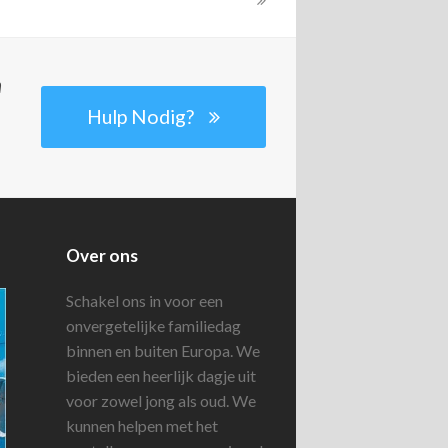
n
Hulp Nodig?
Over ons
Schakel ons in voor een
onvergetelijke familiedag
binnen en buiten Europa. We
bieden een heerlijk dagje uit
voor zowel jong als oud. We
kunnen helpen met het