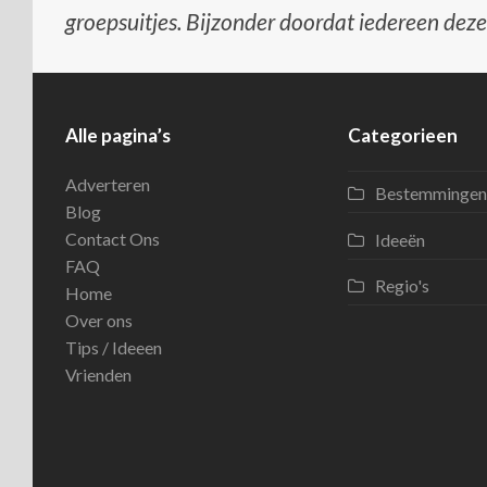
groepsuitjes. Bijzonder doordat iedereen deze
Alle pagina’s
Categorieen
Adverteren
Bestemmingen
Blog
Contact Ons
Ideeën
FAQ
Regio's
Home
Over ons
Tips / Ideeen
Vrienden