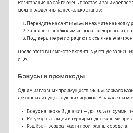
Регистрация на сайте очень простая и занимает всег
можно разделить на несколько этапов:
Перейдите на сайт Melbet и нажмите на кнопку 
Заполните необходимые поля: электронная почт
Подтвердите регистрацию по ссылке в электрон
После этого вы сможете входить в учетную запись, и
игру.
Бонусы и промокоды
Одним из главных преимуществ Melbet зеркало каз
для новых и существующих игроков. В начале вы мо
Бонус на первый депозит — до 100% от суммы п
Регулярные акции и турниры с денежными приз
Кэшбэк — возврат части проигранных средств.