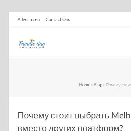
Adverteren
Contact Ons
Home
»
Blog
»
Почему стоит
Почему стоит выбрать Melb
вместо других платформ?