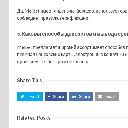
Да, Melbet имеет лицензию Кюрасао, использует с
соблюдает правила верификации.
5. Каковы способы депозитов и вывода сред
Melbet предлагает широкий ассортимент способов п
включая банковские карты, электронные кошельки и
производятся быстро и безопасно.
Share This
Tweet
Share
Share
Email
Related Posts