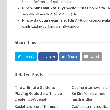
bank köçürmələri qəbul edilir.
Pinco-nun təhlükəsizliyi necədir?
Kazino Malta Oyu
yüksək səviyyədə şifrələnmişdir.
Pinco-da oyun seçimi necədir?
Fərqli kateqoriyala
canlı kazino variantları mövcuddur.
Share This
Tweet
Share
Share
Email
Related Posts
The Ultimate Guide to
Casino utan svensk li
Playing Roulette with Live
En jämförelse med
Dealer USA Legal
lanthandlar
Roulette is one of the most
Casino utan svensk lice