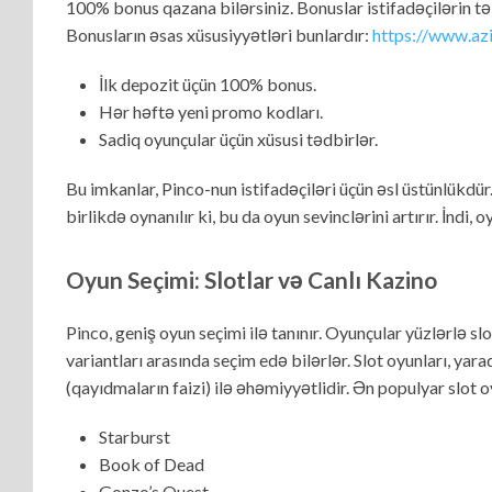
100% bonus qazana bilərsiniz. Bonuslar istifadəçilərin tə
Bonusların əsas xüsusiyyətləri bunlardır:
https://www.az
İlk depozit üçün 100% bonus.
Hər həftə yeni promo kodları.
Sadiq oyunçular üçün xüsusi tədbirlər.
Bu imkanlar, Pinco-nun istifadəçiləri üçün əsl üstünlükdü
birlikdə oynanılır ki, bu da oyun sevinclərini artırır. İndi,
Oyun Seçimi: Slotlar və Canlı Kazino
Pinco, geniş oyun seçimi ilə tanınır. Oyunçular yüzlərlə s
variantları arasında seçim edə bilərlər. Slot oyunları, yar
(qayıdmaların faizi) ilə əhəmiyyətlidir. Ən populyar slot 
Starburst
Book of Dead
Gonzo’s Quest