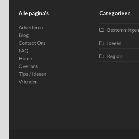
Alle pagina’s
Categorieen
Adverteren
Bestemmingen
Blog
Contact Ons
Ideeën
FAQ
Regio's
Home
Over ons
Tips / Ideeen
Vrienden