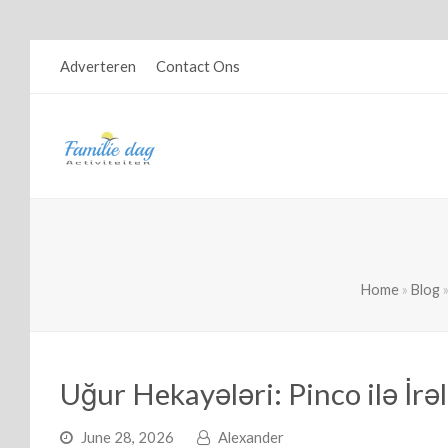
Adverteren
Contact Ons
Home
»
Blog
Uğur Hekayələri: Pinco ilə İrə
June 28, 2026
Alexander