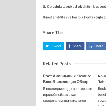
5. Co udělat, pokud obdržím bezpe
Ihned změňte své heslo a kontaktujte 
Share This
Tweet
Share
Share
Related Posts
Рост Анонимных Казино:
Roul
Всеобъемлющее Обзор
Tabl
В последние годы в интернете
Roule
игровой пейзаж стал
belie
свидетелем значительное
sowoh