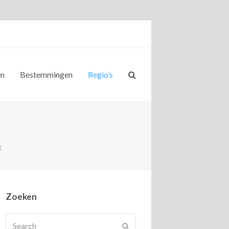
ën
Bestemmingen
Regio’s
t
Zoeken
Search
Submit