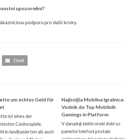
čnostní upozornění?
zákaznickou podporu pro další kroky.
Email
ette um echtes Geld für
Najboljša Mobilna Igralnica:
et
Vodnik do Top Mobilnih
Gamings in Platform
tte ist eines der
V današnji elektronski dobi so
btesten Casinospiele,
pametni telefoni postale
l in landbasierten als auch
neintegriran del našega življenja.