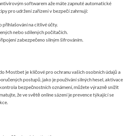
m antivirovým softwarem aže máte zapnuté automatické
ipy pro udržení zařízení v bezpečí zahrnují:
přihlašování na citlivé účty.
ných nebo sdílených počítačích.
 připojení zabezpečeno silným šifrováním.
do Mostbet je klíčové pro ochranu vašich osobních údajů a
ručených postupů, jako je používání silných hesel, aktivace
kontrola bezpečnostních oznámení, můžete výrazně snížit
atujte, že ve světě online sázení je prevence týkající se
kce.