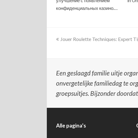
улучшение с появлением
in O
конфиденциальных казино.…
previous
Jouer Roulette Techniques: Expert Ti
post:
Een geslaagd familie uitje organ
onvergetelijke familiedag te or
groepsuitjes. Bijzonder doordat
Alle pagina’s