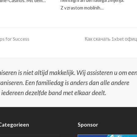
nline-Casinos. Mit dem…
Z vzrastom mobilnih…
next
ps for Success
Как скачать 1xbet офи
post:
iseren is niet altijd makkelijk. Wij assisteren u om ee
ganiseren. Een familiedag is anders dan alle andere
 iedereen dezelfde band met elkaar deelt.
Categorieen
Sponsor