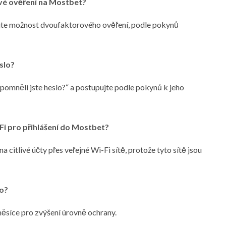
vé ověření na Mostbet?
ejte možnost dvoufaktorového ověření, podle pokynů
slo?
apomněli jste heslo?“ a postupujte podle pokynů k jeho
Fi pro přihlášení do Mostbet?
 citlivé účty přes veřejné Wi-Fi sítě, protože tyto sítě jsou
lo?
ěsíce pro zvýšení úrovně ochrany.