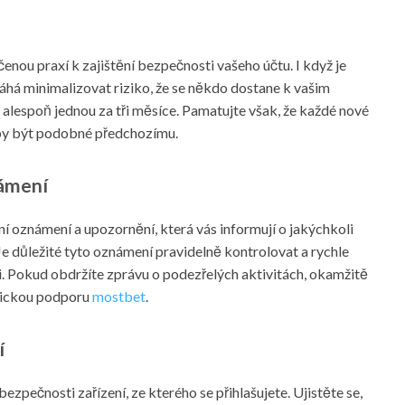
enou praxí k zajištění bezpečnosti vašeho účtu. I když je
áhá minimalizovat riziko, že se někdo dostane k vašim
alespoň jednou za tři měsíce. Pamatujte však, že každé nové
 by být podobné předchozímu.
ámení
 oznámení a upozornění, která vás informují o jakýchkoli
Je důležité tyto oznámení pravidelně kontrolovat a rychle
i. Pokud obdržíte zprávu o podezřelých aktivitách, okamžitě
nickou podporu
mostbet
.
í
ezpečnosti zařízení, ze kterého se přihlašujete. Ujistěte se,