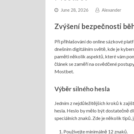
June 28, 2026
Alexander
Zvýšení bezpečnosti bě
Při přihlašování do online sázkové pla
dnešním digitálním světě, kde je kybern
paměti několik aspektů, které vám pom
článek se zaměří na osvědčené postupy,
Mostbet.
Výběr silného hesla
Jedním z nejdůležitějších kroků k zajiš
hesla. Heslo by mělo být dostatečně d
speciálních znaků. Zde je několik tipů, j
Používejte minimálně 12 znaků.