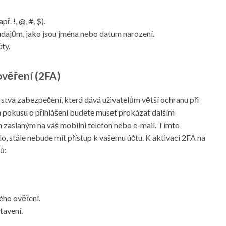
ř. !, @, #, $).
dajům, jako jsou jména nebo datum narození.
ty.
věření (2FA)
rstva zabezpečení, která dává uživatelům větší ochranu při
m pokusu o přihlášení budete muset prokázat dalším
zaslaným na váš mobilní telefon nebo e-mail. Tímto
o, stále nebude mít přístup k vašemu účtu. K aktivaci 2FA na
ů:
ho ověření.
tavení.