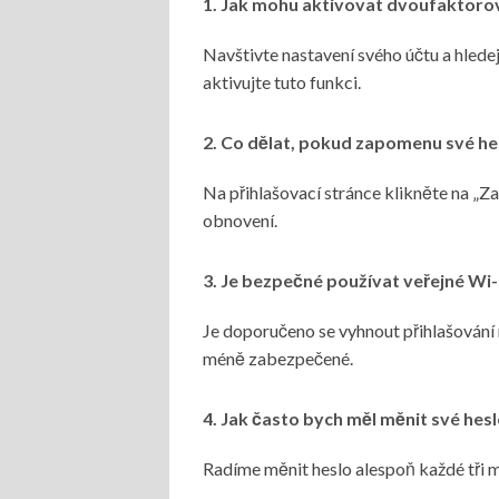
1. Jak mohu aktivovat dvoufaktoro
Navštivte nastavení svého účtu a hled
aktivujte tuto funkci.
2. Co dělat, pokud zapomenu své he
Na přihlašovací stránce klikněte na „Z
obnovení.
3. Je bezpečné používat veřejné Wi-
Je doporučeno se vyhnout přihlašování na
méně zabezpečené.
4. Jak často bych měl měnit své hes
Radíme měnit heslo alespoň každé tři m