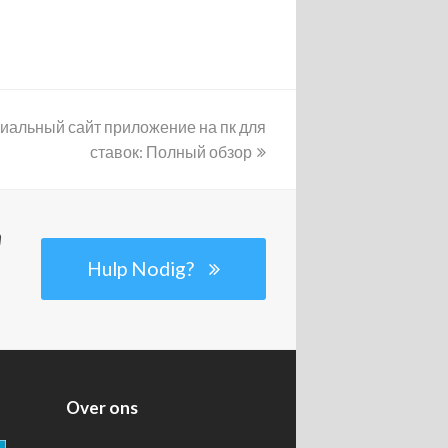
циальный сайт приложение на пк для
ставок: Полный обзор
n
Hulp Nodig?
Over ons