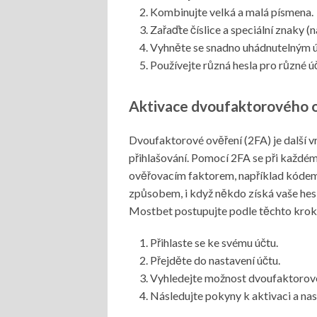
Kombinujte velká a malá písmena.
Zařaďte číslice a speciální znaky (nap
Vyhněte se snadno uhádnutelným ú
Používejte různá hesla pro různé úč
Aktivace dvoufaktorového o
Dvoufaktorové ověření (2FA) je další v
přihlašování. Pomocí 2FA se při každé
ověřovacím faktorem, například kódem 
způsobem, i když někdo získá vaše hesl
Mostbet postupujte podle těchto krok
Přihlaste se ke svému účtu.
Přejděte do nastavení účtu.
Vyhledejte možnost dvoufaktorové
Následujte pokyny k aktivaci a nas