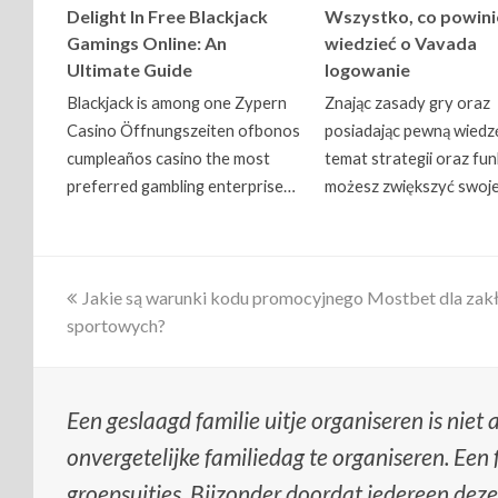
Delight In Free Blackjack
Wszystko, co powini
Gamings Online: An
wiedzieć o Vavada
Ultimate Guide
logowanie
Blackjack is among one Zypern
Znając zasady gry oraz
Casino Öffnungszeiten ofbonos
posiadając pewną wiedz
cumpleaños casino the most
temat strategii oraz funk
preferred gambling enterprise…
możesz zwiększyć swoj
previous
Jakie są warunki kodu promocyjnego Mostbet dla za
post:
sportowych?
Een geslaagd familie uitje organiseren is niet 
onvergetelijke familiedag te organiseren. Een 
groepsuitjes. Bijzonder doordat iedereen deze