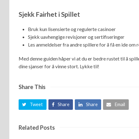
Sjekk Fairhet i Spillet
Bruk kun lisensierte og regulerte casinoer
Sjekk uavhengige revisjoner og sertifiseringer
Les anmeldelser fra andre spillere for å få en ide om 
Med denne guiden håper vi at du er bedre rustet til å spille
dine sjanser for å vinne stort. Lykke til!
Share This
Tweet
Share
Share
Email
Related Posts