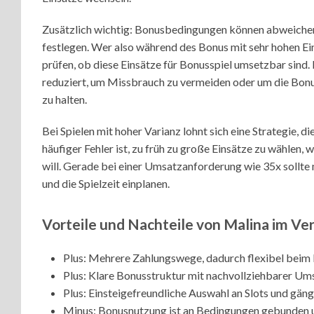
Zusätzlich wichtig: Bonusbedingungen können abweiche
festlegen. Wer also während des Bonus mit sehr hohen Ein
prüfen, ob diese Einsätze für Bonusspiel umsetzbar sind.
reduziert, um Missbrauch zu vermeiden oder um die Bon
zu halten.
Bei Spielen mit hoher Varianz lohnt sich eine Strategie, die
häufiger Fehler ist, zu früh zu große Einsätze zu wählen,
will. Gerade bei einer Umsatzanforderung wie 35x sollte 
und die Spielzeit einplanen.
Vorteile und Nachteile von Malina im Ver
Plus:
Mehrere Zahlungswege, dadurch flexibel beim 
Plus:
Klare Bonusstruktur mit nachvollziehbarer U
Plus:
Einsteigefreundliche Auswahl an Slots und gäng
Minus:
Bonusnutzung ist an Bedingungen gebunden u