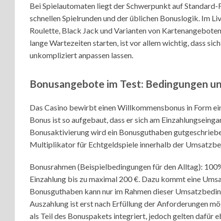
Bei Spielautomaten liegt der Schwerpunkt auf Standard-F
schnellen Spielrunden und der üblichen Bonuslogik. Im Li
Roulette, Black Jack und Varianten von Kartenangeboten v
lange Wartezeiten starten, ist vor allem wichtig, dass sich
unkompliziert anpassen lassen.
Bonusangebote im Test: Bedingungen un
Das Casino bewirbt einen Willkommensbonus in Form ei
Bonus ist so aufgebaut, dass er sich am Einzahlungseinga
Bonusaktivierung wird ein Bonusguthaben gutgeschriebe
Multiplikator für Echtgeldspiele innerhalb der Umsatzb
Bonusrahmen (Beispielbedingungen für den Alltag):
100%
Einzahlung bis zu maximal 200 €. Dazu kommt eine Ums
Bonusguthaben kann nur im Rahmen dieser Umsatzbeding
Auszahlung ist erst nach Erfüllung der Anforderungen mög
als Teil des Bonuspakets integriert, jedoch gelten dafür 