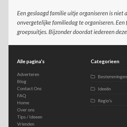
Een geslaagd familie uitje organiseren is niet 
onvergetelijke familiedag te organiseren. Een 
groepsuitjes. Bijzonder doordat iedereen deze
Alle pagina’s
Categorieen
Adverteren
Bestemmingen
Blog
Contact Ons
Ideeën
FAQ
Regio's
Home
Over ons
Tips / Ideeen
Vrienden