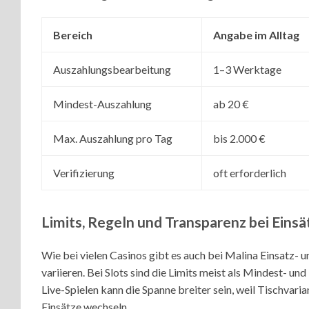
Bereich
Angabe im Alltag
Auszahlungsbearbeitung
1–3 Werktage
Mindest-Auszahlung
ab 20 €
Max. Auszahlung pro Tag
bis 2.000 €
Verifizierung
oft erforderlich
Limits, Regeln und Transparenz bei Eins
Wie bei vielen Casinos gibt es auch bei Malina Einsatz- un
variieren. Bei Slots sind die Limits meist als Mindest- u
Live-Spielen kann die Spanne breiter sein, weil Tischvaria
Einsätze wechseln.