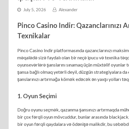
July 5, 2026
Alexander
Pinco Casino Indir: Qazanclarınızı 
Texnikalar
Pinco Casino Indir platformasında qazanclarınızı maksim
məqalədə sizə faydalı olan bir neçə ipucu və texnika təq
oyunsevərlərə şanslarını sınamaq üçün müxtəlif oyunlar tə
şansa bağlı olmaq yetərli deyil, düzgün strategiyalara da 
şanslarınızı artırmağa kömək edəcək ən yaxşı yolları tə
1. Oyun Seçimi
Doğru oyunu seçmək, qazanma şansınızı artırmaqda mühüm
bir çox fərqli oyun mövcuddur, bunlar arasında blackjack, 
bir oyun fərqli qaydalara və ödənişə malikdir, bu səbəbd