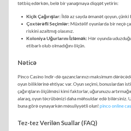
tətbiq edərkən, belə bir yanaşmaya diqqət yetirin:
Kiçik Çağırışlar:
İldə az sayda əmanət qoyun, çünki bu
Çoxtərəfli Seçimlər:
Müxtəlif oyunlarda bir neçə ça
riskini azaltmış olasınız.
Koloniya Uğurlarını İzləmək:
Hər oyunda uduzduğun
etibarlı olub olmadığını ölçün.
Nəticə
Pinco Casino Indir-də qazanclarınızı maksimum dərəcədə
oyun biliklərinə ehtiyac var. Oyun seçimi, bonuslardan is
çağırışların ölçülməsi kimi faktorlar, uğurunuzu artırmağın
alaraq, oyun təcrübənizi daha məhsuldar edə bilərsiniz. 
buna görə oynayarkən məsuliyyətli olun!
pinco online ca
Tez-tez Verilən Suallar (FAQ)