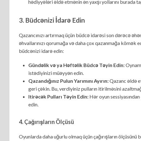
hədiyyələri əldə etmənin ən yaxşı yollarını burada tap
3. Büdcənizi İdarə Edin
Qazancınızı artırmaq üçün büdcə idarəsi son dərəcə əhə
əhvallarınızı qorumağa və daha çox qazanmağa kömək edə
büdcənizi idarə edin:
Gündəlik və ya Həftəlik Büdcə Təyin Edin:
Oynama
istədiyinizi müəyyən edin.
Qazandığınız Pulun Yarımını Ayırın:
Qazanc əldə etd
geri çəkin. Bu, verdiyiniz pulların itirilməsini azaltm
Itirəcək Pulları Təyin Edin:
Hər oyun sessiyasından 
edin.
4. Çağırışların Ölçüsü
Oyunlarda daha uğurlu olmaq üçün çağırışların ölçüsünü b