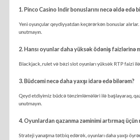
1. Pinco Casino Indir bonuslarını necə əldə edə b
Yeni oyunçular qeydiyyatdan keçərərkən bonuslar alırlar.
unutmayın.
2. Hansı oyunlar daha yüksək ödəniş faizlərinə m
Blackjack, rulet və bəzi slot oyunları yüksək RTP faizi ilə 
3. Büdcəmi necə daha yaxşı idarə edə bilərəm?
Qeyd etdiyimiz büdcə tənzimləmələri ilə başlayaraq, qaza
unutmayın.
4. Oyunlardan qazanma zəminimi artırmaq üçün 
Strateji yanaşma tətbiq edərək, oyunları daha yaxşı öyrə