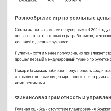
Разнообразие игр на реальные день
Слоты остаются самыми популярными.В 2024 году в
новых слотов от локальных разработчиков, включа
лошадей и древние рукописи.
Рулетка – хотя и менее популярна, но привлекает ст
прошёл первый международный турнир по рулетке с
Покер и блэкджек набирают популярность среди тех, 
открылись первые лицензированные покер‑румы с
демо‑режимами.
Финансовая грамотность и управле
Главная ошибка – отсутствие планирования бюджет