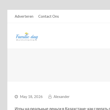
Adverteren
Contact Ons
May 18, 2026
Alexander
Игры на реальные деньги в Казахстане: как сделать