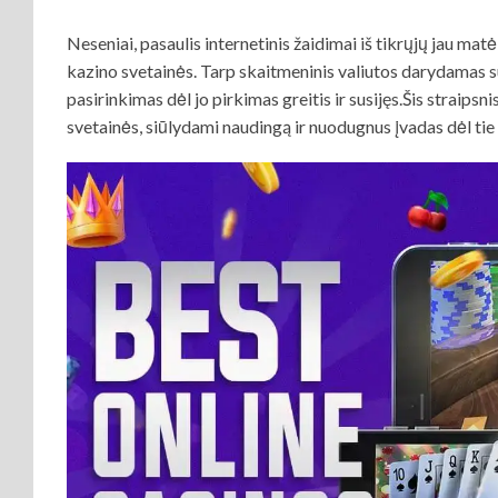
Neseniai, pasaulis internetinis žaidimai iš tikrųjų jau ma
kazino svetainės. Tarp skaitmeninis valiutos darydamas sus
pasirinkimas dėl jo pirkimas greitis ir susijęs.Šis straips
svetainės, siūlydami naudingą ir nuodugnus įvadas dėl
tie