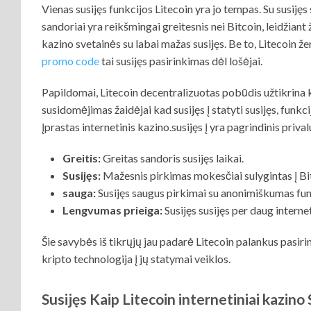
Vienas susijęs funkcijos Litecoin yra jo tempas. Su susijęs 
sandoriai yra reikšmingai greitesnis nei Bitcoin, leidžiant ža
kazino svetainės su labai mažas susijęs. Be to, Litecoin ž
promo code
tai susijęs pasirinkimas dėl lošėjai.
Papildomai, Litecoin decentralizuotas pobūdis užtikrina ka
susidomėjimas žaidėjai kad susijęs į statyti susijęs, funkc
įprastas internetinis kazino.susijęs į yra pagrindinis pri
Greitis:
Greitas sandoris susijęs laikai.
Susijęs:
Mažesnis pirkimas mokesčiai sulygintas į Bi
sauga:
Susijęs saugus pirkimai su anonimiškumas fun
Lengvumas prieiga:
Susijęs susijęs per daug interne
Šie savybės iš tikrųjų jau padarė Litecoin palankus pasiri
kripto technologija į jų statymai veiklos.
Susijęs Kaip Litecoin internetiniai kazino 