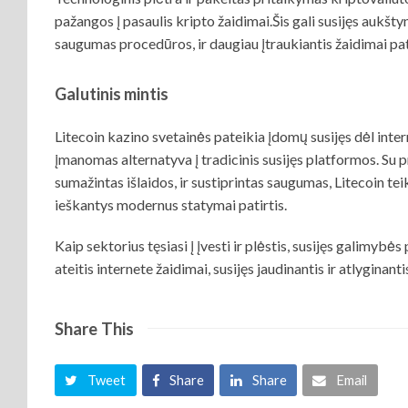
pažangos į pasaulis kripto žaidimai.Šis gali susijęs aukštyn
saugumas procedūros, ir daugiau įtraukiantis žaidimai pati
Galutinis mintis
Litecoin kazino svetainės pateikia įdomų susijęs dėl inter
įmanomas alternatyva į tradicinis susijęs platformos. Su 
sumažintas išlaidos, ir sustiprintas saugumas, Litecoin tei
ieškantys modernus statymai patirtis.
Kaip sektorius tęsiasi į įvesti ir plėstis, susijęs galimybės
ateitis internete žaidimai, susijęs jaudinantis ir atlyginant
Share This
Tweet
Share
Share
Email