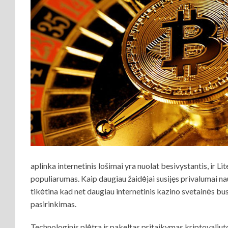
aplinka internetinis lošimai yra nuolat besivystantis, ir Lit
populiarumas. Kaip daugiau žaidėjai susijęs privalumai na
tikėtina kad net daugiau internetinis kazino svetainės bu
pasirinkimas.
Technologinis plėtra ir pakeltas pritaikymas kriptovaliutos