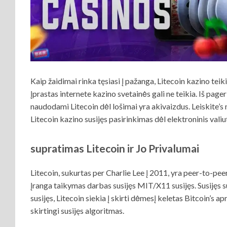
Kaip žaidimai rinka tęsiasi į pažanga, Litecoin kazino teik
įprastas internete kazino svetainės gali ne teikia. Iš page
naudodami Litecoin dėl lošimai yra akivaizdus. Leiskite’s 
Litecoin kazino susijęs pasirinkimas dėl elektroninis vali
supratimas Litecoin ir Jo Privalumai
Litecoin, sukurtas per Charlie Lee į 2011, yra peer-to-pe
įranga taikymas darbas susijęs MIT/X11 susijęs. Susijęs su
susijęs, Litecoin siekia į skirti dėmesį keletas Bitcoin’s ap
skirtingi susijęs algoritmas.