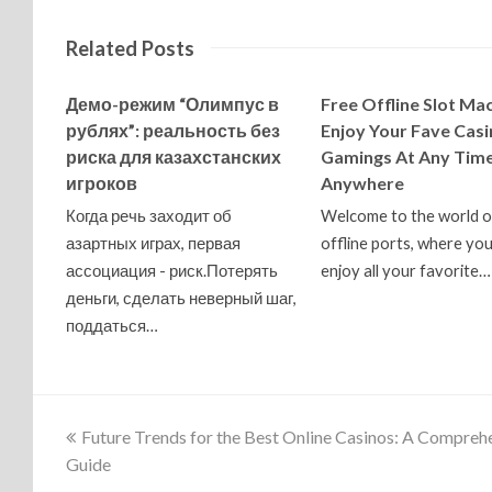
Related Posts
Демо-режим “Олимпус в
Free Offline Slot Mac
рублях”: реальность без
Enjoy Your Fave Casi
риска для казахстанских
Gamings At Any Time
игроков
Anywhere
Когда речь заходит об
Welcome to the world o
азартных играх, первая
offline ports, where yo
ассоциация - риск.Потерять
enjoy all your favorite…
деньги, сделать неверный шаг,
поддаться…
previous
Future Trends for the Best Online Casinos: A Compreh
post:
Guide