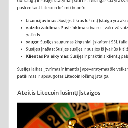
dėl saugų ir susijęs statymai patirtis. Teisingas čia yra sv
pasirenkant Litecoin lošimų įmonė:
Licencijavimas:
Susijęs tikras lošimų įstaiga yra akr
vaizdo žaidimas Pasirinkimas:
įvairus įvairovė vai
patirtis.
sauga:
Susijęs saugumas žingsniai, įskaitant SSL failas
Susijęs įrašas:
Susijęs susijęs ir susijęs iš įvairūs kiti 
Klientas Palaikymas:
Susijęs ir praktinis klientų p
Susijęs laikas į tyrimas ir imantis į apsvarstymas šie veiksn
patikimas ir apsaugotas Litecoin lošimų įstaiga.
Ateitis Litecoin lošimų įstaigos