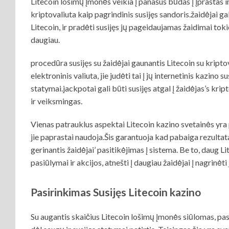
Litecoin lošimų įmonės veikia į panašus būdas į įprastas in
kriptovaliuta kaip pagrindinis susijęs sandoris.žaidėjai g
Litecoin, ir pradėti susijęs jų pageidaujamas žaidimai toki
daugiau.
procedūra susijęs su žaidėjai gaunantis Litecoin su kriptova
elektroninis valiuta, jie judėti tai į jų internetinis kazino 
statymai.jackpotai gali būti susijęs atgal į žaidėjas’s kr
ir veiksmingas.
Vienas patrauklus aspektai Litecoin kazino svetainės yra
jie paprastai naudoja.Šis garantuoja kad pabaiga rezultatai 
gerinantis žaidėjai’ pasitikėjimas į sistema. Be to, daug 
pasiūlymai ir akcijos, atnešti į daugiau žaidėjai į nagrinėti
Pasirinkimas Susijęs Litecoin kazino
Su augantis skaičius Litecoin lošimų įmonės siūlomas, pas