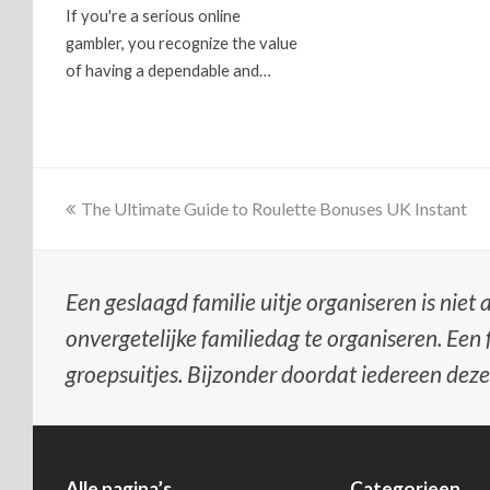
If you're a serious online
gambler, you recognize the value
of having a dependable and…
previous
The Ultimate Guide to Roulette Bonuses UK Instant
post:
Een geslaagd familie uitje organiseren is niet 
onvergetelijke familiedag te organiseren. Een 
groepsuitjes. Bijzonder doordat iedereen deze
Alle pagina’s
Categorieen